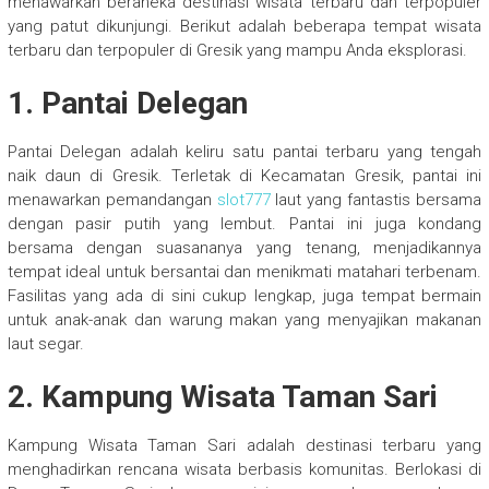
menawarkan beraneka destinasi wisata terbaru dan terpopuler
yang patut dikunjungi. Berikut adalah beberapa tempat wisata
terbaru dan terpopuler di Gresik yang mampu Anda eksplorasi.
1. Pantai Delegan
Pantai Delegan adalah keliru satu pantai terbaru yang tengah
naik daun di Gresik. Terletak di Kecamatan Gresik, pantai ini
menawarkan pemandangan
slot777
laut yang fantastis bersama
dengan pasir putih yang lembut. Pantai ini juga kondang
bersama dengan suasananya yang tenang, menjadikannya
tempat ideal untuk bersantai dan menikmati matahari terbenam.
Fasilitas yang ada di sini cukup lengkap, juga tempat bermain
untuk anak-anak dan warung makan yang menyajikan makanan
laut segar.
2. Kampung Wisata Taman Sari
Kampung Wisata Taman Sari adalah destinasi terbaru yang
menghadirkan rencana wisata berbasis komunitas. Berlokasi di