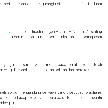
 radikal bebas dan mengurangi risiko terkena infeksi saluran
ta sdy
diubah oleh tubuh menjadi vitamin A. Vitamin A penting
 paru-paru dan membantu mempertahankan saluran pernapasan
dan yang memberikan warna merah pada tomat. Likopen telah
kan yang disebabkan oleh paparan polutan dan merokok.
russels sprout mengandung senyawa yang disebut sulforaphane.
 protektif terhadap kesehatan paru-paru, termasuk membantu
nker paru-paru.