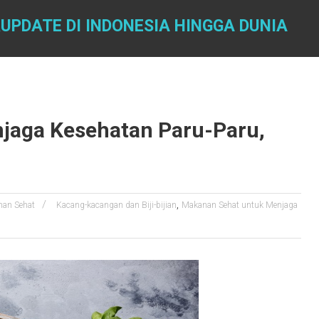
UPDATE DI INDONESIA HINGGA DUNIA
jaga Kesehatan Paru-Paru,
,
an Sehat
Kacang-kacangan dan Biji-bijian
Makanan Sehat untuk Menjaga