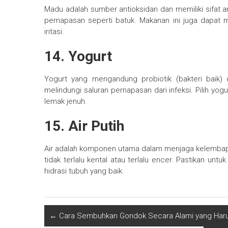
Madu adalah sumber antioksidan dan memiliki sifat
pernapasan seperti batuk. Makanan ini juga dapa
iritasi.
14. Yogurt
Yogurt yang mengandung probiotik (bakteri baik
melindungi saluran pernapasan dari infeksi. Pilih y
lemak jenuh.
15. Air Putih
Air adalah komponen utama dalam menjaga kelembapa
tidak terlalu kental atau terlalu encer. Pastikan unt
hidrasi tubuh yang baik.
←
Cara Sembuhkan Gondok Secara Alami yang Har