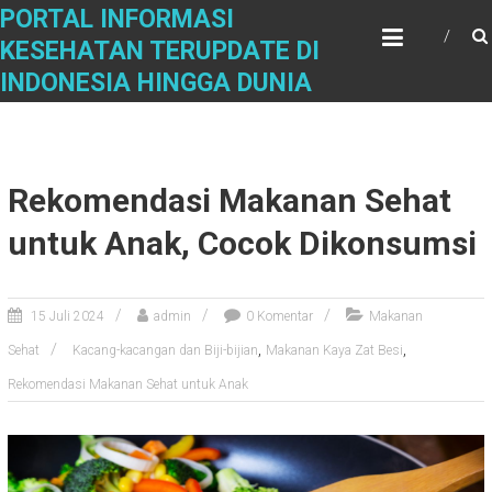
Skip
PORTAL INFORMASI
to
KESEHATAN TERUPDATE DI
content
INDONESIA HINGGA DUNIA
Rekomendasi Makanan Sehat
untuk Anak, Cocok Dikonsumsi
15 Juli 2024
admin
0 Komentar
Makanan
,
,
Sehat
Kacang-kacangan dan Biji-bijian
Makanan Kaya Zat Besi
Rekomendasi Makanan Sehat untuk Anak