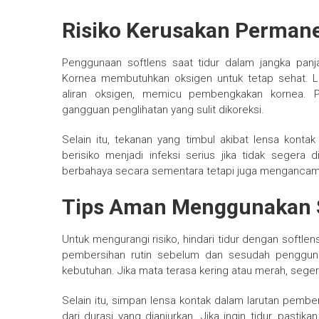
Risiko Kerusakan Perman
Penggunaan softlens saat tidur dalam jangka pa
Kornea membutuhkan oksigen untuk tetap sehat. 
aliran oksigen, memicu pembengkakan kornea. P
gangguan penglihatan yang sulit dikoreksi.
Selain itu, tekanan yang timbul akibat lensa konta
berisiko menjadi infeksi serius jika tidak segera d
berbahaya secara sementara tetapi juga mengancam
Tips Aman Menggunakan 
Untuk mengurangi risiko, hindari tidur dengan softlen
pembersihan rutin sebelum dan sesudah pengguna
kebutuhan. Jika mata terasa kering atau merah, sege
Selain itu, simpan lensa kontak dalam larutan pembe
dari durasi yang dianjurkan. Jika ingin tidur, pasti