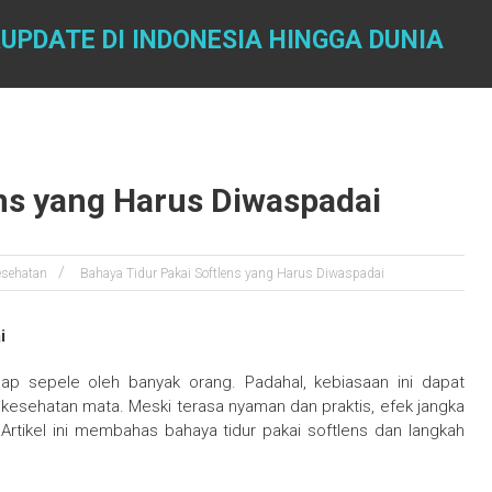
UPDATE DI INDONESIA HINGGA DUNIA
ens yang Harus Diwaspadai
esehatan
Bahaya Tidur Pakai Softlens yang Harus Diwaspadai
i
ap sepele oleh banyak orang. Padahal, kebiasaan ini dapat
kesehatan mata. Meski terasa nyaman dan praktis, efek jangka
 Artikel ini membahas bahaya tidur pakai softlens dan langkah