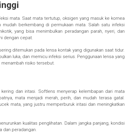
inggi
eksi mata. Saat mata tertutup, oksigen yang masuk ke kornea
bih mudah berkembang di permukaan mata. Salah satu infeksi
mikotik, yang bisa menimbulkan peradangan parah, nyeri, dan
ani dengan cepat.
sering ditemukan pada lensa kontak yang digunakan saat tidur.
lkan luka, dan memicu infeksi serius. Penggunaan lensa yang
s menambah risiko tersebut.
kering dan iritasi. Softlens menyerap kelembapan dari mata
ibatnya, mata menjadi merah, perih, dan mudah terasa gatal.
ucek mata, yang justru memperburuk iritasi dan meningkatkan
enurunkan kualitas penglihatan. Dalam jangka panjang, kondisi
ka dan peradangan.