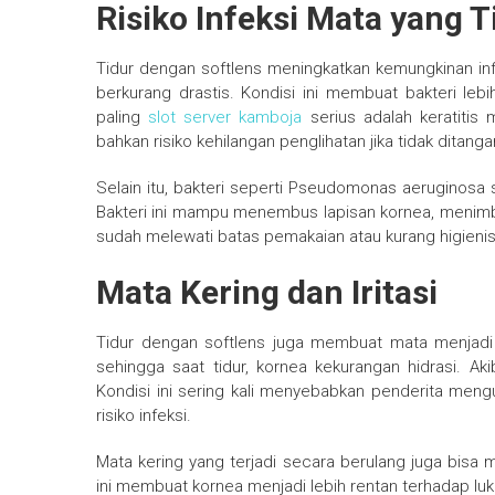
Risiko Infeksi Mata yang T
Tidur dengan softlens meningkatkan kemungkinan inf
berkurang drastis. Kondisi ini membuat bakteri le
paling
slot server kamboja
serius adalah keratitis 
bahkan risiko kehilangan penglihatan jika tidak ditang
Selain itu, bakteri seperti Pseudomonas aeruginosa 
Bakteri ini mampu menembus lapisan kornea, menimbu
sudah melewati batas pemakaian atau kurang higieni
Mata Kering dan Iritasi
Tidur dengan softlens juga membuat mata menjadi 
sehingga saat tidur, kornea kekurangan hidrasi. Ak
Kondisi ini sering kali menyebabkan penderita meng
risiko infeksi.
Mata kering yang terjadi secara berulang juga bisa m
ini membuat kornea menjadi lebih rentan terhadap lu