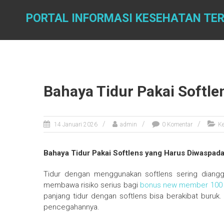
Skip
to
PORTAL INFORMASI KESEHATAN TER
content
Bahaya Tidur Pakai Softl
14 Januari 2026
admin
0 Komentar
K
Bahaya Tidur Pakai Softlens yang Harus Diwaspada
Tidur dengan menggunakan softlens sering diangg
membawa risiko serius bagi
bonus new member 100
panjang tidur dengan softlens bisa berakibat buruk.
pencegahannya.