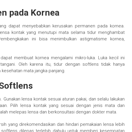
en pada Kornea
njang dapat menyebabkan kerusakan permanen pada kornea.
Lensa kontak yang menutupi mata selama tidur menghambat
embengkakan ini bisa menimbulkan astigmatisme kornea,
k dapat membuat kornea mengalami mikro-luka. Luka kecil ini
itangani. Oleh karena itu, tidur dengan softlens tidak hanya
 kesehatan mata jangka panjang.
Softlens
s. Gunakan lensa kontak sesuai aturan pakai, dan selalu lakukan
an. Pilih lensa kontak yang sesuai dengan jenis mata dan
ralah melepas lensa dan berkonsultasi dengan dokter mata.
rsih yang direkomendasikan dan hindari pemakaian lensa lebih
kan softlens dilepas terlebih dahulu untuk memberi kesempatan