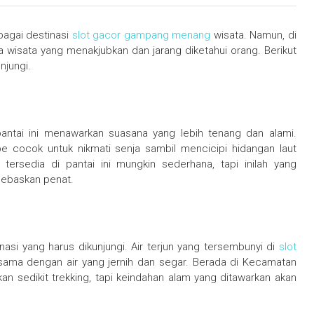
ebagai destinasi
slot gacor gampang menang
wisata. Namun, di
ea wisata yang menakjubkan dan jarang diketahui orang. Berikut
njungi.
pantai ini menawarkan suasana yang lebih tenang dan alami.
pe cocok untuk nikmati senja sambil mencicipi hidangan laut
ng tersedia di pantai ini mungkin sederhana, tapi inilah yang
bebaskan penat.
si yang harus dikunjungi. Air terjun yang tersembunyi di
slot
sama dengan air yang jernih dan segar. Berada di Kecamatan
 sedikit trekking, tapi keindahan alam yang ditawarkan akan