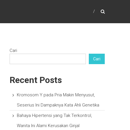
Cari
Cari
Recent Posts
Kromosom Y pada Pria Makin Menyusut,
Seserius Ini Dampaknya Kata Ahli Genetika
Bahaya Hipertensi yang Tak Terkontrol,
Wanita Ini Alami Kerusakan Ginjal