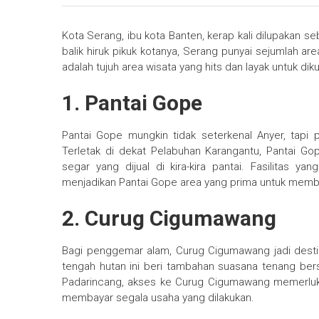
Kota Serang, ibu kota Banten, kerap kali dilupakan s
balik hiruk pikuk kotanya, Serang punyai sejumlah ar
adalah tujuh area wisata yang hits dan layak untuk diku
1. Pantai Gope
Pantai Gope mungkin tidak seterkenal Anyer, tapi 
Terletak di dekat Pelabuhan Karangantu, Pantai Go
segar yang dijual di kira-kira pantai. Fasilitas ya
menjadikan Pantai Gope area yang prima untuk mem
2. Curug Cigumawang
Bagi penggemar alam, Curug Cigumawang jadi destina
tengah hutan ini beri tambahan suasana tenang ber
Padarincang, akses ke Curug Cigumawang memerlukan
membayar segala usaha yang dilakukan.