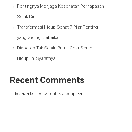
Pentingnya Menjaga Kesehatan Pernapasan
Sejak Dini
Transformasi Hidup Sehat 7 Pilar Penting
yang Sering Diabaikan
Diabetes Tak Selalu Butuh Obat Seumur
Hidup, Ini Syaratnya
Recent Comments
Tidak ada komentar untuk ditampilkan.