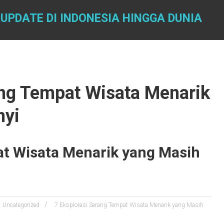
UPDATE DI INDONESIA HINGGA DUNIA
ang Tempat Wisata Menarik
nyi
at Wisata Menarik yang Masih
Uncategorized
7 Eksplorasi Serang Tempat Wisata Menarik yang Masih