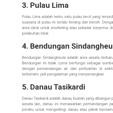
3. Pulau Lima
Pulau Lima adalah keliru satu pulau kecil yang tersedi
suasana di pulau ini terlalu tenang dan bersih. Dengan
area ideal untuk snorkeling atau sekadar berjemur d
pelabuhan lokal.
4. Bendungan Sindangheu
Bendungan Sindangheula adalah area wisata terbar
Bendungan ini tidak cuma berfungsi sebagai sumber 
dengan pemandangan air dan perbukitan di sekitar
terbenam, jadi pengalaman yang menyenangkan.
5. Danau Tasikardi
Danau Tasikardi adalah danau buatan yang dibangun 
wisata lain, danau ini menawarkan pemandangan 
perahu untuk mengelilingi danau atau piknik bersa