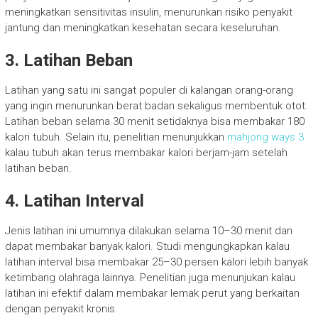
meningkatkan sensitivitas insulin, menurunkan risiko penyakit
jantung dan meningkatkan kesehatan secara keseluruhan.
3. Latihan Beban
Latihan yang satu ini sangat populer di kalangan orang-orang
yang ingin menurunkan berat badan sekaligus membentuk otot.
Latihan beban selama 30 menit setidaknya bisa membakar 180
kalori tubuh. Selain itu, penelitian menunjukkan
mahjong ways 3
kalau tubuh akan terus membakar kalori berjam-jam setelah
latihan beban.
4. Latihan Interval
Jenis latihan ini umumnya dilakukan selama 10–30 menit dan
dapat membakar banyak kalori. Studi mengungkapkan kalau
latihan interval bisa membakar 25–30 persen kalori lebih banyak
ketimbang olahraga lainnya. Penelitian juga menunjukan kalau
latihan ini efektif dalam membakar lemak perut yang berkaitan
dengan penyakit kronis.