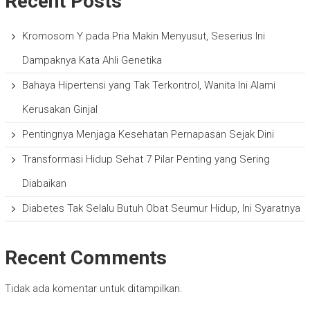
Recent Posts
Kromosom Y pada Pria Makin Menyusut, Seserius Ini
Dampaknya Kata Ahli Genetika
Bahaya Hipertensi yang Tak Terkontrol, Wanita Ini Alami
Kerusakan Ginjal
Pentingnya Menjaga Kesehatan Pernapasan Sejak Dini
Transformasi Hidup Sehat 7 Pilar Penting yang Sering
Diabaikan
Diabetes Tak Selalu Butuh Obat Seumur Hidup, Ini Syaratnya
Recent Comments
Tidak ada komentar untuk ditampilkan.