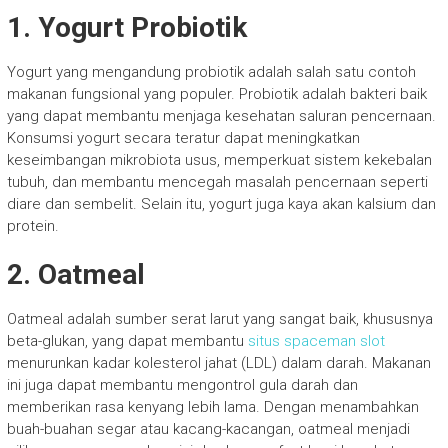
1.
Yogurt Probiotik
Yogurt yang mengandung probiotik adalah salah satu contoh
makanan fungsional yang populer. Probiotik adalah bakteri baik
yang dapat membantu menjaga kesehatan saluran pencernaan.
Konsumsi yogurt secara teratur dapat meningkatkan
keseimbangan mikrobiota usus, memperkuat sistem kekebalan
tubuh, dan membantu mencegah masalah pencernaan seperti
diare dan sembelit. Selain itu, yogurt juga kaya akan kalsium dan
protein.
2.
Oatmeal
Oatmeal adalah sumber serat larut yang sangat baik, khususnya
beta-glukan, yang dapat membantu
situs spaceman slot
menurunkan kadar kolesterol jahat (LDL) dalam darah. Makanan
ini juga dapat membantu mengontrol gula darah dan
memberikan rasa kenyang lebih lama. Dengan menambahkan
buah-buahan segar atau kacang-kacangan, oatmeal menjadi