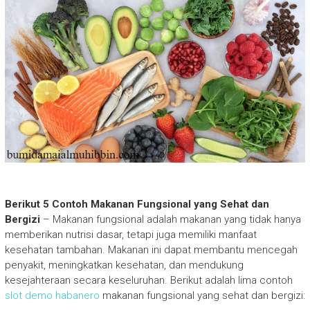
Berikut 5 Contoh Makanan Fungsional yang Sehat dan
Bergizi
– Makanan fungsional adalah makanan yang tidak hanya
memberikan nutrisi dasar, tetapi juga memiliki manfaat
kesehatan tambahan. Makanan ini dapat membantu mencegah
penyakit, meningkatkan kesehatan, dan mendukung
kesejahteraan secara keseluruhan. Berikut adalah lima contoh
slot demo habanero
makanan fungsional yang sehat dan bergizi: