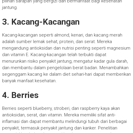
pilihan sarapan yang bergizi dan bermanfaat bagi kesehatan
jantung.
3.
Kacang-Kacangan
Kacang-kacangan seperti almond, kenari, dan kacang merah
adalah sumber lemak sehat, protein, dan serat. Mereka
mengandung antioksidan dan nutrisi penting seperti magnesium
dan vitamin E. Kacang-kacangan telah terbukti dapat
menurunkan risiko penyakit jantung, mengatur kadar gula darah,
dan membantu dalam pengelolaan berat badan. Menambahkan
segenggam kacang ke dalam diet sehari-hari dapat memberikan
banyak manfaat kesehatan.
4.
Berries
Berries seperti blueberry, stroberi, dan raspberry kaya akan
antioksidan, serat, dan vitamin. Mereka memiliki sifat anti-
inflamasi dan dapat membantu melindungi tubuh dari berbagai
penyakit, termasuk penyakit jantung dan kanker. Penelitian