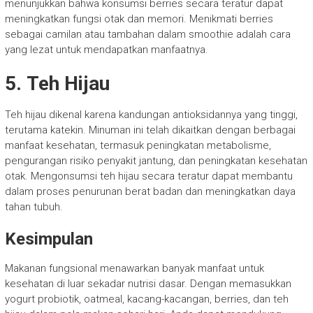
menunjukkan bahwa konsumsi berries secara teratur dapat
meningkatkan fungsi otak dan memori. Menikmati berries
sebagai camilan atau tambahan dalam smoothie adalah cara
yang lezat untuk mendapatkan manfaatnya.
5.
Teh Hijau
Teh hijau dikenal karena kandungan antioksidannya yang tinggi,
terutama katekin. Minuman ini telah dikaitkan dengan berbagai
manfaat kesehatan, termasuk peningkatan metabolisme,
pengurangan risiko penyakit jantung, dan peningkatan kesehatan
otak. Mengonsumsi teh hijau secara teratur dapat membantu
dalam proses penurunan berat badan dan meningkatkan daya
tahan tubuh.
Kesimpulan
Makanan fungsional menawarkan banyak manfaat untuk
kesehatan di luar sekadar nutrisi dasar. Dengan memasukkan
yogurt probiotik, oatmeal, kacang-kacangan, berries, dan teh