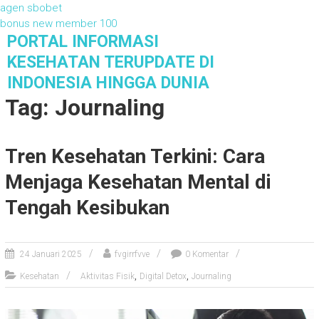
agen sbobet
bonus new member 100
S
PORTAL INFORMASI
k
KESEHATAN TERUPDATE DI
i
INDONESIA HINGGA DUNIA
p
Tag: Journaling
t
o
c
o
Tren Kesehatan Terkini: Cara
n
Menjaga Kesehatan Mental di
t
e
Tengah Kesibukan
n
t
24 Januari 2025
fvgirrfvve
0 Komentar
,
,
Kesehatan
Aktivitas Fisik
Digital Detox
Journaling