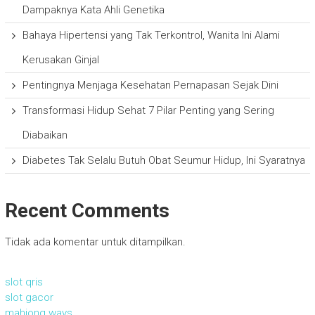
Dampaknya Kata Ahli Genetika
Bahaya Hipertensi yang Tak Terkontrol, Wanita Ini Alami
Kerusakan Ginjal
Pentingnya Menjaga Kesehatan Pernapasan Sejak Dini
Transformasi Hidup Sehat 7 Pilar Penting yang Sering
Diabaikan
Diabetes Tak Selalu Butuh Obat Seumur Hidup, Ini Syaratnya
Recent Comments
Tidak ada komentar untuk ditampilkan.
slot qris
slot gacor
mahjong ways