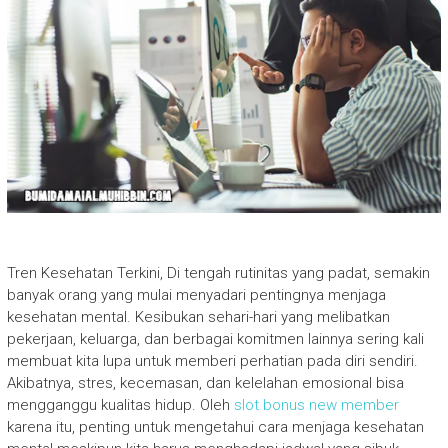
Tren Kesehatan Terkini, Di tengah rutinitas yang padat, semakin
banyak orang yang mulai menyadari pentingnya menjaga
kesehatan mental. Kesibukan sehari-hari yang melibatkan
pekerjaan, keluarga, dan berbagai komitmen lainnya sering kali
membuat kita lupa untuk memberi perhatian pada diri sendiri.
Akibatnya, stres, kecemasan, dan kelelahan emosional bisa
mengganggu kualitas hidup. Oleh
slot bonus new member
karena itu, penting untuk mengetahui cara menjaga kesehatan