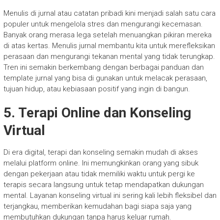
Menulis di jurnal atau catatan pribadi kini menjadi salah satu cara
populer untuk mengelola stres dan mengurangi kecemasan.
Banyak orang merasa lega setelah menuangkan pikiran mereka
di atas kertas. Menulis jurnal membantu kita untuk merefleksikan
perasaan dan mengurangi tekanan mental yang tidak terungkap.
Tren ini semakin berkembang dengan berbagai panduan dan
template jurnal yang bisa di gunakan untuk melacak perasaan,
tujuan hidup, atau kebiasaan positif yang ingin di bangun.
5.
Terapi Online dan Konseling
Virtual
Di era digital, terapi dan konseling semakin mudah di akses
melalui platform online. Ini memungkinkan orang yang sibuk
dengan pekerjaan atau tidak memiliki waktu untuk pergi ke
terapis secara langsung untuk tetap mendapatkan dukungan
mental. Layanan konseling virtual ini sering kali lebih fleksibel dan
terjangkau, memberikan kemudahan bagi siapa saja yang
membutuhkan dukungan tanpa harus keluar rumah.