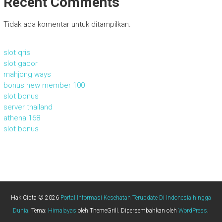
Recent Comments
Tidak ada komentar untuk ditampilkan.
slot qris
slot gacor
mahjong ways
bonus new member 100
slot bonus
server thailand
athena 168
slot bonus
Hak Cipta © 2026
Portal Informasi Kesehatan Terupdate Di Indonesia hingga
Dunia
. Tema:
Himalayas
oleh ThemeGrill. Dipersembahkan oleh
WordPress
.