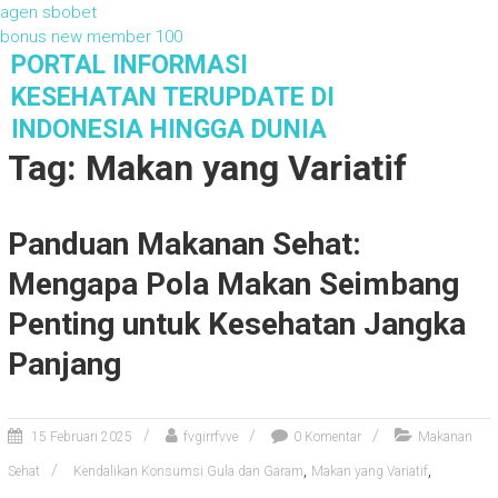
agen sbobet
bonus new member 100
S
PORTAL INFORMASI
k
KESEHATAN TERUPDATE DI
i
INDONESIA HINGGA DUNIA
p
Tag: Makan yang Variatif
t
o
c
o
Panduan Makanan Sehat:
n
Mengapa Pola Makan Seimbang
t
e
Penting untuk Kesehatan Jangka
n
t
Panjang
15 Februari 2025
fvgirrfvve
0 Komentar
Makanan
,
,
Sehat
Kendalikan Konsumsi Gula dan Garam
Makan yang Variatif