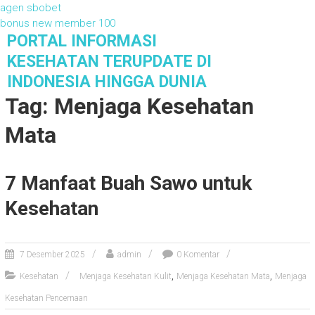
agen sbobet
bonus new member 100
S
PORTAL INFORMASI
k
KESEHATAN TERUPDATE DI
i
INDONESIA HINGGA DUNIA
p
Tag: Menjaga Kesehatan
t
o
Mata
c
o
n
t
7 Manfaat Buah Sawo untuk
e
Kesehatan
n
t
7 Desember 2025
admin
0 Komentar
,
,
Kesehatan
Menjaga Kesehatan Kulit
Menjaga Kesehatan Mata
Menjaga
Kesehatan Pencernaan