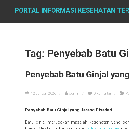
Skip
to
PORTAL INFORMASI KESEHATAN TER
content
Tag: Penyebab Batu Gi
Penyebab Batu Ginjal yang
12 Januari 2026
admin
0 Komentar
K
Penyebab Batu Ginjal yang Jarang Disadari
Batu ginjal merupakan masalah kesehatan yang seri
biasa. Meskipun banyak orang
situs mix parlay
mema