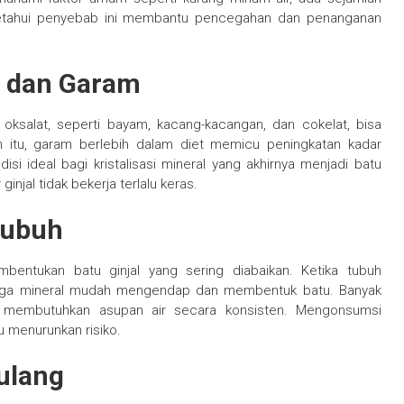
getahui penyebab ini membantu pencegahan dan penanganan
t dan Garam
oksalat, seperti bayam, kacang-kacangan, dan cokelat, bisa
ain itu, garam berlebih dalam diet memicu peningkatan kadar
si ideal bagi kristalisasi mineral yang akhirnya menjadi batu
injal tidak bekerja terlalu keras.
Tubuh
bentukan batu ginjal yang sering diabaikan. Ketika tubuh
hingga mineral mudah mengendap dan membentuk batu. Banyak
 membutuhkan asupan air secara konsisten. Mengonsumsi
u menurunkan risiko.
ulang