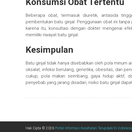
Konsumsi Obat Tertentu
Beberapa obat, termasuk diuretik, antasida ting
pembentukan batu ginjal. Penggunaan obat ini tanpa 
karena itu, konsultasi dengan dokter mengenai ef
memiliki riwayat batu ginjal.
Kesimpulan
Batu ginjal tidak hanya disebabkan oleh pola minum air
oksalat, infeksi berulang, genetika, obesitas, dan p
cukup, pola makan seimbang, gaya hidup aktif, 
penyebab yang jarang disadari, risiko batu ginjal dapa
Hak Cipta © 2026
Portal Informasi Kesehatan Terupdate Di Indones