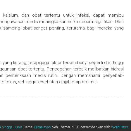
gi kalsium, dan obat tertentu untuk infeksi, dapat memicu
pengawasan medis meningkatkan risiko secara signifikan. Oleh
ek samping obat sangat penting, terutama bagi mereka yang
 yang kurang, tetapi juga faktor tersembunyi seperti diet tinggi
enggunaan obat tertentu. Pencegahan terbaik melibatkan hidrasi
dan pemeriksaan medis rutin. Dengan memahami penyebab-
t ditekan, sehingga kesehatan ginjal tetap optimal.
ia hingga Dunia
. Tema:
Himalayas
oleh ThemeGrill. Dipersembahkan oleh
WordPress
.