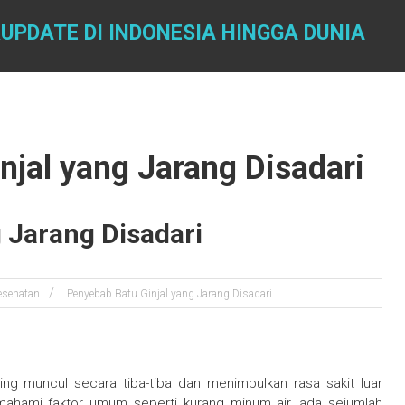
UPDATE DI INDONESIA HINGGA DUNIA
njal yang Jarang Disadari
 Jarang Disadari
esehatan
Penyebab Batu Ginjal yang Jarang Disadari
ng muncul secara tiba-tiba dan menimbulkan rasa sakit luar
hami faktor umum seperti kurang minum air, ada sejumlah