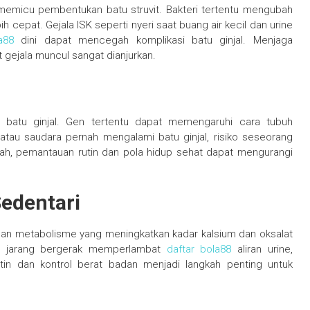
t memicu pembentukan batu struvit. Bakteri tertentu mengubah
ih cepat. Gejala ISK seperti nyeri saat buang air kecil dan urine
a88
dini dapat mencegah komplikasi batu ginjal. Menjaga
 gejala muncul sangat dianjurkan.
n batu ginjal. Gen tertentu dapat memengaruhi cara tubuh
tau saudara pernah mengalami batu ginjal, risiko seseorang
bah, pemantauan rutin dan pola hidup sehat dapat mengurangi
Sedentari
an metabolisme yang meningkatkan kadar kalsium dan oksalat
tau jarang bergerak memperlambat
daftar bola88
aliran urine,
tin dan kontrol berat badan menjadi langkah penting untuk