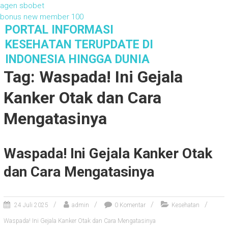
agen sbobet
bonus new member 100
S
PORTAL INFORMASI
k
KESEHATAN TERUPDATE DI
i
INDONESIA HINGGA DUNIA
p
Tag: Waspada! Ini Gejala
t
o
Kanker Otak dan Cara
c
o
Mengatasinya
n
t
e
Waspada! Ini Gejala Kanker Otak
n
t
dan Cara Mengatasinya
24 Juli 2025
admin
0 Komentar
Kesehatan
Waspada! Ini Gejala Kanker Otak dan Cara Mengatasinya